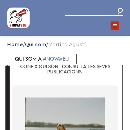
Skip
Skip
to
to
primary
main
navigation
content
Home
/
Qui som
/
Martina Agustí
QUI SOM A
#NOVAVEU
CONEIX QUI SÓN I CONSULTA LES SEVES
PUBLICACIONS.