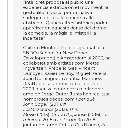
l’intèrpret proposa al públic una
experiència extàtica on el moviment, la
gestualitat i l’acció performativa
surfegen entre allò concret i allò
abstracte. Quines altres històries poden
aparèixer en aquesta dansa del drama,
la comèdia, la màgia, el misteri i la
incertesa?
Guillem Mont de Palol és graduat a la
SNDO (School for New Dance
Development) d’Amsterdam al 2006, ha
col·laborat amb artistes com Mette
Ingvartsen, Fréderic Gies, Vincent
Dunoyer, Xavier Le Roy, Miguel Pereira,
Juan Domínguez i Arantxa Martínez.
Realitza el seu propi treball des del
2009 quan va començar a col·laborar
amb en Jorge Dutor. Junts han realitzat
nombroses peces, com
I per què
John Cage?
(2011),
#
LosMicrófonos
(2013),
This
Movie
(2013),
Grand Applause
(2016),
Lo
mínimo
(2018) i
Lo Pequeño
(2018)
juntament amb l’artista Cris Blanco,
El