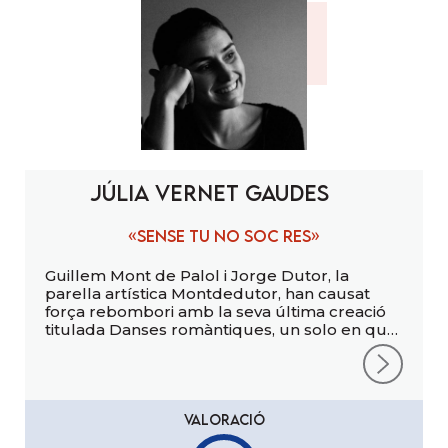
Júlia Vernet Gaudes
«Sense tu no soc res»
Guillem Mont de Palol i Jorge Dutor, la
parella artística Montdedutor, han causat
força rebombori amb la seva última creació
titulada Danses romàntiques, un solo en què
el Guillem és a escena, mentre que el Jorge
l’acompanya en la dramatúrgia, el vestuari i el
disseny de l’espai escènic. Després de passar
pel Mercat de les Flors al novembre, aquests
dies els podem trobar a l’Antic Teatre fins al
VALORACIÓ
pròxim diumenge 2 de febrer (tot i que em